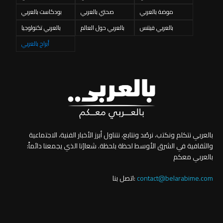
موضة بالعربي
صحتي بالعربي
بودكاست بالعربي
بالعربي فيتنس
بالعربي حول العالم
بالعربي تكنولوجيا
أبراج بالعربي
بالعربي نتكلم ونكتب، نرصُد ونتابع، نتناول أبرز الأخبار الفنية، الاجتماعية
والثقافية في الشرق الأوسط لحظة بلحظة. شعارُنا الذي يجمعنا دائماً:
بالعربي معكم
contact@belarabime.com
اتصل بنا: