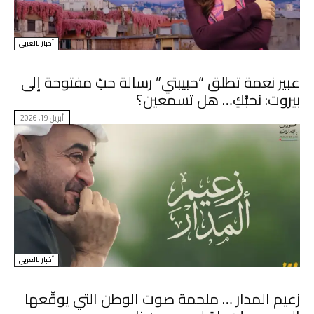
أخبار بالعربي
عبير نعمة تطلق “حبيبتي” رسالة حبّ مفتوحة إلى
بيروت: نحبُّكِ… هل تسمعين؟
أبريل 19, 2026
أخبار بالعربي
زعيم المدار … ملحمة صوت الوطن التي يوقّعها