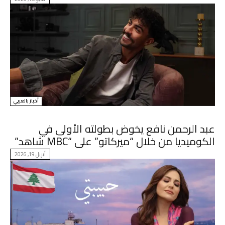
أخبار بالعربي
عبد الرحمن نافع يخوض بطولته الأولى في
الكوميديا من خلال “ميركاتو” على “MBC شاهد”
أبريل 19, 2026