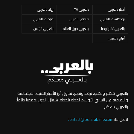
أخبار بالعربي
بالعربي TV
رواد بالعربي
بودكاست بالعربي
صحتي بالعربي
موضة بالعربي
بالعربي تكنولوجيا
بالعربي حول العالم
بالعربي فيتنس
أبراج بالعربي
بالعربي نتكلم ونكتب، نرصُد ونتابع، نتناول أبرز الأخبار الفنية، الاجتماعية
والثقافية في الشرق الأوسط لحظة بلحظة. شعارُنا الذي يجمعنا دائماً:
بالعربي معكم
اتصل بنا:
contact@belarabime.com