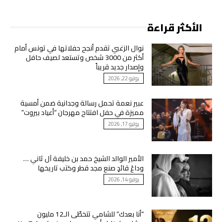
الأكثر قراءة
نوال الزغبي تقدم أنجح حفلاتها في تونس أمام
أكثر من 3000 شخص وتستعد لصيف حافل
وإصدار جديد قريباً
يوليو 22, 2026
عبير نعمة تحمل رسالة وجدانية ضمن أمسية
مميزة في حفل افتتاح مهرجان “أعياد بيروت”
يوليو 17, 2026
الأمير الوالد الشيخ حمد بن خليفة آل ثاني …
وداعُ قائدٍ صنع مجد قطر وكتب تاريخها
يوليو 14, 2026
“أنا بعدك” للشامي تتخطّى الـ12 مليون