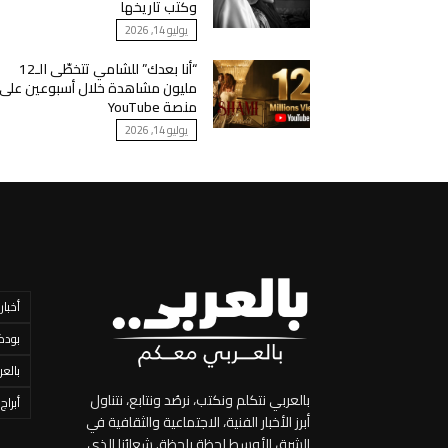
وكتب تاريخها
يوليو 14, 2026
“أنا بعدك” للشامي تتخطّى الـ12
مليون مشاهدة خلال أسبوعين على
منصة YouTube
يوليو 14, 2026
أخبار
بودك
بالعر
بالعربي نتكلم ونكتب، نرصُد ونتابع، نتناول
أبراج
أبرز الأخبار الفنية، الاجتماعية والثقافية في
الشرق الأوسط لحظة بلحظة. شعارُنا الذي