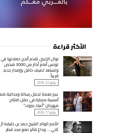
الأكثر قراءة
نوال الزغبي تقدم أنجح حفلاتها في
تونس أمام أكثر من 3000 شخص
وتستعد لصيف حافل وإصدار جديد
قريباً
يوليو 22, 2026
عبير نعمة تحمل رسالة وجدانية ضم
أمسية مميزة في حفل افتتاح
مهرجان “أعياد بيروت”
يوليو 17, 2026
الأمير الوالد الشيخ حمد بن خليفة آل
ثاني … وداعُ قائدٍ صنع مجد قطر