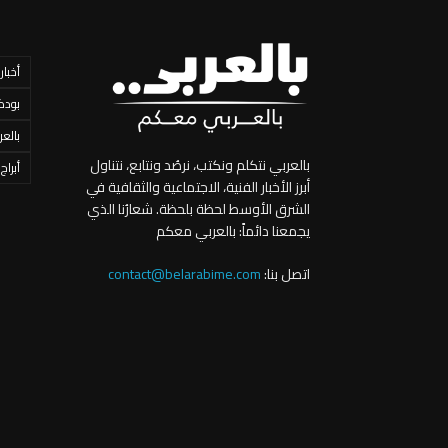
أخبار
بودك
بالعر
بالعربي نتكلم ونكتب، نرصُد ونتابع، نتناول
أبراج
أبرز الأخبار الفنية، الاجتماعية والثقافية في
الشرق الأوسط لحظة بلحظة. شعارُنا الذي
يجمعنا دائماً: بالعربي معكم
اتصل بنا:
contact@belarabime.com