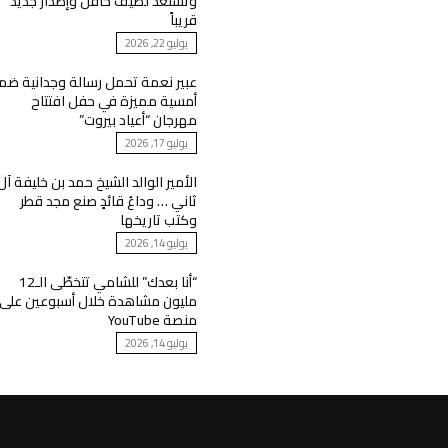
وتستعد لصيف حافل وإصدار جديد
قريباً
يوليو 22, 2026
عبير نعمة تحمل رسالة وجدانية ضم
أمسية مميزة في حفل افتتاح
مهرجان “أعياد بيروت”
يوليو 17, 2026
الأمير الوالد الشيخ حمد بن خليفة آل
ثاني … وداعُ قائدٍ صنع مجد قطر
وكتب تاريخها
يوليو 14, 2026
“أنا بعدك” للشامي تتخطّى الـ12
مليون مشاهدة خلال أسبوعين على
منصة YouTube
يوليو 14, 2026