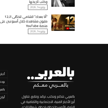
وكتب تاريخها
يوليو 14, 2026
“أنا بعدك” للشامي تتخطّى الـ12
مليون مشاهدة خلال أسبوعين على
منصة YouTube
يوليو 14, 2026
أخبار
بودك
بالعر
بالعربي نتكلم ونكتب، نرصُد ونتابع، نتناول
أبراج
أبرز الأخبار الفنية، الاجتماعية والثقافية في
الشرق الأوسط لحظة بلحظة. شعارُنا الذي