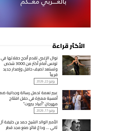
الأكثر قراءة
نوال الزغبي تقدم أنجح حفلاتها في
تونس أمام أكثر من 3000 شخص
وتستعد لصيف حافل وإصدار جديد
قريباً
يوليو 22, 2026
عبير نعمة تحمل رسالة وجدانية ضم
أمسية مميزة في حفل افتتاح
مهرجان “أعياد بيروت”
يوليو 17, 2026
الأمير الوالد الشيخ حمد بن خليفة آل
ثاني … وداعُ قائدٍ صنع مجد قطر