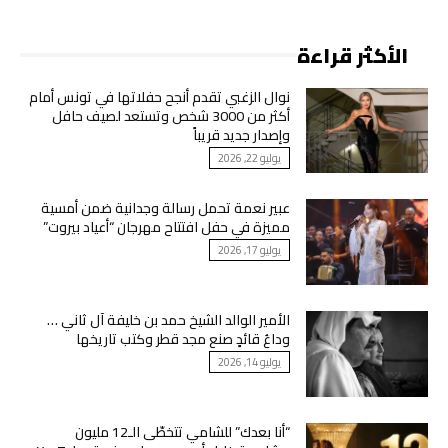
الأكثر قراءة
نوال الزغبي تقدم أنجح حفلاتها في تونس أمام
أكثر من 3000 شخص وتستعد لصيف حافل
وإصدار جديد قريباً
يوليو 22, 2026
عبير نعمة تحمل رسالة وجدانية ضمن أمسية
مميزة في حفل افتتاح مهرجان “أعياد بيروت”
يوليو 17, 2026
الأمير الوالد الشيخ حمد بن خليفة آل ثاني …
وداعُ قائدٍ صنع مجد قطر وكتب تاريخها
يوليو 14, 2026
“أنا بعدك” للشامي تتخطّى الـ12 مليون