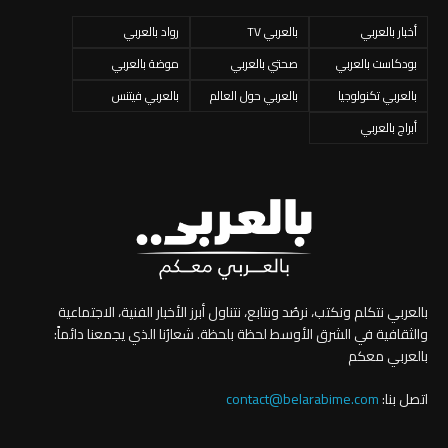
أخبار بالعربي
بالعربي TV
رواد بالعربي
بودكاست بالعربي
صحتي بالعربي
موضة بالعربي
بالعربي تكنولوجيا
بالعربي حول العالم
بالعربي فيتنس
أبراج بالعربي
بالعربي نتكلم ونكتب، نرصُد ونتابع، نتناول أبرز الأخبار الفنية، الاجتماعية
والثقافية في الشرق الأوسط لحظة بلحظة. شعارُنا الذي يجمعنا دائماً:
بالعربي معكم
اتصل بنا:
contact@belarabime.com