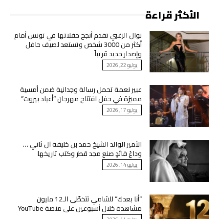
الأكثر قراءة
نوال الزغبي تقدم أنجح حفلاتها في تونس أمام
أكثر من 3000 شخص وتستعد لصيف حافل
وإصدار جديد قريباً
يوليو 22, 2026
عبير نعمة تحمل رسالة وجدانية ضمن أمسية
مميزة في حفل افتتاح مهرجان “أعياد بيروت”
يوليو 17, 2026
الأمير الوالد الشيخ حمد بن خليفة آل ثاني …
وداعُ قائدٍ صنع مجد قطر وكتب تاريخها
يوليو 14, 2026
“أنا بعدك” للشامي تتخطّى الـ12 مليون
مشاهدة خلال أسبوعين على منصة YouTube