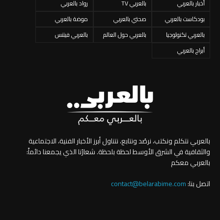
أخبار بالعربي
بالعربي TV
رواد بالعربي
بودكاست بالعربي
صحتي بالعربي
موضة بالعربي
بالعربي تكنولوجيا
بالعربي حول العالم
بالعربي فيتنس
أبراج بالعربي
بالعربي نتكلم ونكتب، نرصُد ونتابع، نتناول أبرز الأخبار الفنية، الاجتماعية
والثقافية في الشرق الأوسط لحظة بلحظة. شعارُنا الذي يجمعنا دائماً:
بالعربي معكم
اتصل بنا:
contact@belarabime.com