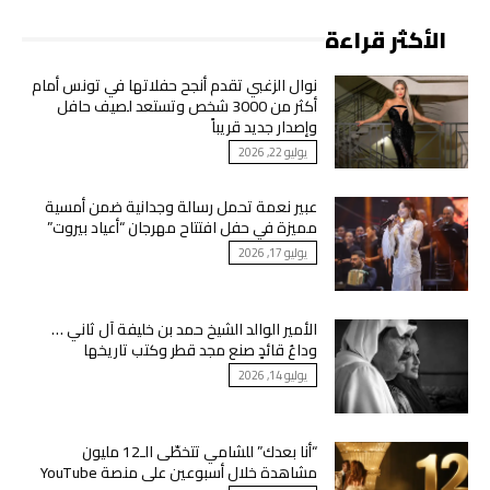
الأكثر قراءة
نوال الزغبي تقدم أنجح حفلاتها في تونس أمام
أكثر من 3000 شخص وتستعد لصيف حافل
وإصدار جديد قريباً
يوليو 22, 2026
عبير نعمة تحمل رسالة وجدانية ضمن أمسية
مميزة في حفل افتتاح مهرجان “أعياد بيروت”
يوليو 17, 2026
الأمير الوالد الشيخ حمد بن خليفة آل ثاني …
وداعُ قائدٍ صنع مجد قطر وكتب تاريخها
يوليو 14, 2026
“أنا بعدك” للشامي تتخطّى الـ12 مليون
مشاهدة خلال أسبوعين على منصة YouTube