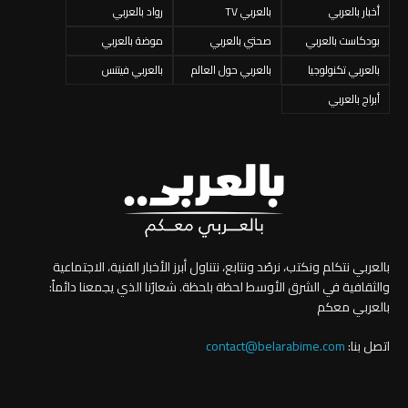
أخبار بالعربي
بالعربي TV
رواد بالعربي
بودكاست بالعربي
صحتي بالعربي
موضة بالعربي
بالعربي تكنولوجيا
بالعربي حول العالم
بالعربي فيتنس
أبراج بالعربي
بالعربي نتكلم ونكتب، نرصُد ونتابع، نتناول أبرز الأخبار الفنية، الاجتماعية
والثقافية في الشرق الأوسط لحظة بلحظة. شعارُنا الذي يجمعنا دائماً:
بالعربي معكم
اتصل بنا:
contact@belarabime.com