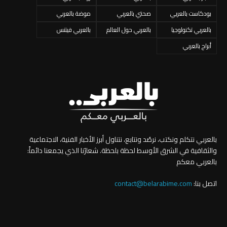
بودكاست بالعربي
صحتي بالعربي
موضة بالعربي
بالعربي تكنولوجيا
بالعربي حول العالم
بالعربي فيتنس
أبراج بالعربي
بالعربي نتكلم ونكتب، نرصُد ونتابع، نتناول أبرز الأخبار الفنية، الاجتماعية
والثقافية في الشرق الأوسط لحظة بلحظة. شعارُنا الذي يجمعنا دائماً:
بالعربي معكم
اتصل بنا:
contact@belarabime.com