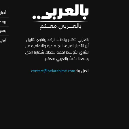
أخبار
بودك
بالعر
بالعربي نتكلم ونكتب، نرصُد ونتابع، نتناول
أبراج
أبرز الأخبار الفنية، الاجتماعية والثقافية في
الشرق الأوسط لحظة بلحظة. شعارُنا الذي
يجمعنا دائماً: بالعربي معكم
اتصل بنا:
contact@belarabime.com