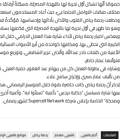
خصوصًا أنّها تشكل أوّل تجربة لها باللهجة المصريّة، مسجّلةً أرقامًا
مختلف منصّات التواصل الاجتماعيّ، حيث أعاد المستخدمون استعمال
وخطفت رحمة رياض القلوب والآذان بأدائها وإحساسها، مُؤكّدةً قدر
وهو ما ظهر في أوّل تجربة لها باللهجة المصريّة التي قدّمتها بسلا
ويعكس اختيار رحمة رياض لأداء شارة هذا العمل الدرامي خلال ال
الكبيرة التي تحظى بها، ومكانتها كواحدة من أبرز الأصوات النسائية 
الأغنية من كلمات نادر عبدالله، وألحان عزيز الشافعي، وتوزيع موس
فتولّاها عمار خاطر.
وشارك في بطولة العمل كل من ريهام عبد الغفور، حمزة العيلي، تام
من تأليف عمار صبري وإخراج سامح علاء.
يُذكر أنّ رحمة رياض كانت حاضرة بقوة خلال الموسم الرمضاني هذ
بينها شارة مسلسل “حكاية نرجس” بأغنية “تستنّوا ايه”، وأغنية أخ
وضحكة” الخاصة بإعلان شركة Supercell Network لشهر رمضان.
العلامات
أخبار بالعربي
بالعربي معكم
رحمة رياض
موقع بالعربي الإلك