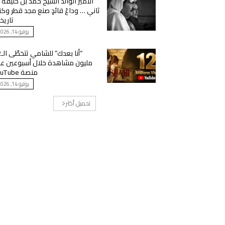
الأمير الوالد الشيخ حمد بن خليفة 
ثاني … وداعُ قائدٍ صنع مجد قطر وك
تاريخ
يوليو 14, 2026
“أنا
مليون مشاهدة خلال أسبوعين ع
منصة YouTube
يوليو 14, 2026
تحميل أكثر