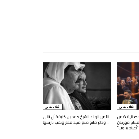
أخبار بالعربي
أخبار بالعربي
وجدانية ضمن
الأمير الوالد الشيخ حمد بن خليفة آل ثاني
تتاح مهرجان
… وداعُ قائدٍ صنع مجد قطر وكتب تاريخها
“أعياد بيروت”