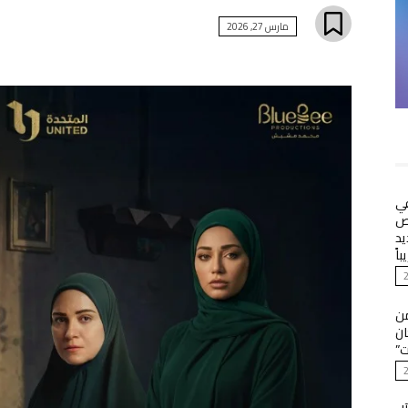
مارس 27, 2026
في
 3000 شخص
يد
باً
من
ان
ت”