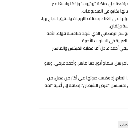
 مرتفعة على منصّة “يوتيوب” وزخمًا واسعًا عبر
ها بكثرةٍ في الفيديوهات.
تها على الغناء بمختلف اللهجات وتحقيق النجاح بها،
سة وإتقان.
موسم الرمضاني الذي شهد منافسة قويّة، الثقة
العربية في السنوات الأخيرة.
يقي أحمد عادل أمّا عمليّة الميكس والماستر
ر نبيل، سماح أنور، دنيا ماهر، وأحمد عزمي، وهو
ا العام، إذ وضعت صوتها على أكثر من عمل، من
رى لمسلسل “عرض الشيطان”، إضافة إلى أغنية “لمة
تروني