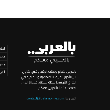
أخبار
بودك
بالعر
بالعربي نتكلم ونكتب، نرصُد ونتابع، نتناول
أبراج
أبرز الأخبار الفنية، الاجتماعية والثقافية في
الشرق الأوسط لحظة بلحظة. شعارُنا الذي
يجمعنا دائماً: بالعربي معكم
اتصل بنا:
contact@belarabime.com