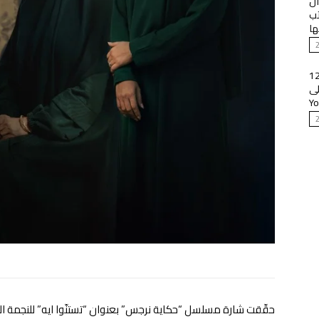
آل
تب
ها
 بعدك” للشامي تتخطّى الـ12
لى
حقّقت شارة مسلسل “حكاية نرجس” بعنوان “تستنّوا ايه” للنجمة العرا