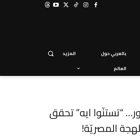
بالعربي حول
المزيد
العالم
… “تستنّوا ايه” تحقق
للهجة المصريّة!