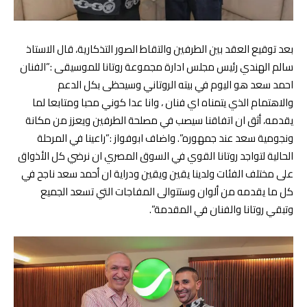
بعد توقيع العقد بين الطرفين والتقاط الصور التذكارية، قال الاستاذ
سالم الهندي رئيس مجلس ادارة مجموعة روتانا للموسيقى :”الفنان
احمد سعد هو اليوم في بيته الروتاني وسيحظى بكل الدعم
والاهتمام الذي يتمناه اي فنان ، وانا عدا كوني محبا ومتابعا لما
يقدمه، أثق ان اتفاقنا سيصب في مصلحة الطرفين ويعزز من مكانة
ونجومية سعد عند جمهوره”. واضاف ابوفواز :”راعينا في المرحلة
الحالية لتواجد روتانا القوي في السوق المصري ان نرضي كل الأذواق
على مختلف الفئات ولدينا يقين ويقين ودراية ان أحمد سعد ناجح في
كل ما يقدمه من ألوان وستتوالى المفاجات التي تسعد الجميع
وتبقي روتانا والفنان في المقدمة”.