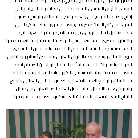
الجمهور العربي من المحيط إلى الخليج، وهو ما يؤكده سعادة سالم
الهندي الرئيس التنفيذي للمجموعة على مكانة روتانا وريادتها في
إنتاج وصناعة الموسيقى وتعهد وتنظيم الحفلات، وترسيخ حضورها
القوي في “ام الدنيا” مصر بما يسعد الجمهور هناك. وتاكيدا على
هذا، استقبل أ.سالم الهندي في مقر المجموعة بالقاهرة، النجم
والفنان المصري احمد سعد، وفي اجواء نقاشية تفاؤلية رائعة ترجمها
احمد مستشهدا باغنيته “ايه اليوم الحلو ده.. وايه الناس الحلوه دي”
جرى الاتفاق ورسم خارطة الطريق للتعاون بينه وبين أ.سالم وروتانا في
المرحلة والسنوات القادمة. اذ أثمر الاجتماع اولا، عن انضمام احمد
سعد لمجموعة روتانا للموسيقى ليكون واحدا من ابرز نجومها. ثانيا،
تم الاتفاق وتوقيع العقد المتعلق بالتعاون الانتاجي الغنائي وتوزيع
وتسويق هذه الاعمال . ثالثا، تناول العقد ايضا التعاون في مجال
الانتاج الفني المتعلق بالحفلات التي سيكون سعد احد ابرز نجومها.