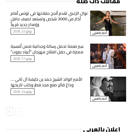
مقالات ذات صلة
نوال الزغبي تقدم أنجح حفلاتها في تونس أمام
أكثر من 3000 شخص وتستعد لصيف حافل
وإصدار جديد قريباً
يوليو 22, 2026
أخبار بالعربي
عبير نعمة تحمل رسالة وجدانية ضمن أمسية
مميزة في حفل افتتاح مهرجان “أعياد بيروت”
يوليو 17, 2026
أخبار بالعربي
الأمير الوالد الشيخ حمد بن خليفة آل ثاني …
وداعُ قائدٍ صنع مجد قطر وكتب تاريخها
يوليو 14, 2026
أخبار بالعربي
اعلان بالعربي