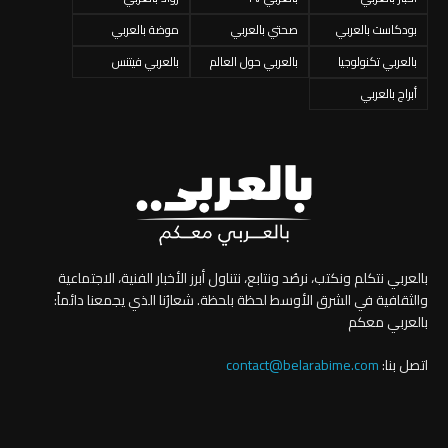
بودكاست بالعربي
صحتي بالعربي
موضة بالعربي
بالعربي تكنولوجيا
بالعربي حول العالم
بالعربي فيتنس
أبراج بالعربي
بالعربي نتكلم ونكتب، نرصُد ونتابع، نتناول أبرز الأخبار الفنية، الاجتماعية
والثقافية في الشرق الأوسط لحظة بلحظة. شعارُنا الذي يجمعنا دائماً:
بالعربي معكم
اتصل بنا:
contact@belarabime.com