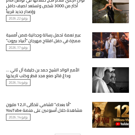
نوال الزغبي تقدم أنجح حفلاتها في تونس أمام
أكثر من 3000 شخص وتستعد لصيف حافل
وإصدار جديد قريباً
يوليو 22, 2026
عبير نعمة تحمل رسالة وجدانية ضمن أمسية
مميزة في حفل افتتاح مهرجان “أعياد بيروت”
يوليو 17, 2026
الأمير الوالد الشيخ حمد بن خليفة آل ثاني …
وداعُ قائدٍ صنع مجد قطر وكتب تاريخها
يوليو 14, 2026
“أنا بعدك” للشامي تتخطّى الـ12 مليون
مشاهدة خلال أسبوعين على منصة YouTube
يوليو 14, 2026